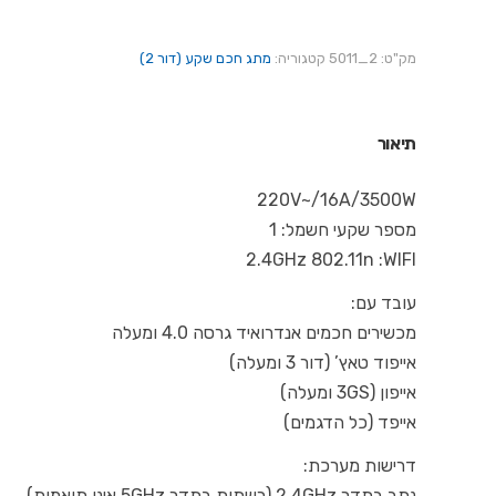
מק"ט:
2_5011
קטגוריה:
מתג חכם שקע (דור 2)
תיאור
220V~/16A/3500W
מספר שקעי חשמל: 1
2.4GHz 802.11n :WIFI
עובד עם:
מכשירים חכמים אנדרואיד גרסה 4.0 ומעלה
אייפוד טאץ’ (דור 3 ומעלה)
אייפון (3GS ומעלה)
אייפד (כל הדגמים)
דרישות מערכת:
נתב בתדר 2.4GHz (רשתות בתדר 5GHz אינן תואמות)