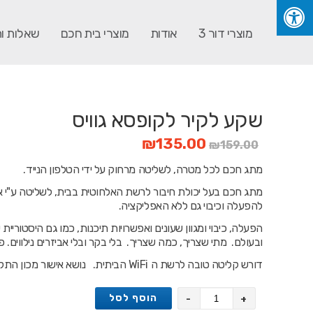
מוצרי דור 3
אודות
מוצרי בית חכם
שאלות ו
שקע לקיר לקופסא גוויס
₪
135.00
₪
159.00
מתג חכם לכל מטרה, לשליטה מרחוק על ידי הטלפון הנייד.
מתג חכם בעל יכולת חיבור לרשת האלחוטית בבית, לשליטה ע"י א
להפעלה וכיבוי גם ללא האפליקציה.
הפעלה, כיבוי ומגוון שעונים ואפשרויות תיכנות, כמו גם היסטורי
ובעולם. מתי שצריך, כמה שצריך. בלי בקר ובלי אביזרים נילווים. 
דורש קליטה טובה לרשת ה WiFi הביתית. נושא אישור מכון התקנים ואישור משרד התקשורת.
הוסף לסל