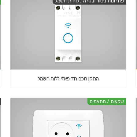
פתרונות ניטור ובקרה ללוחות חשמל
התקן חכם חד פאזי ללוח חשמל
שקעים / מתאמים