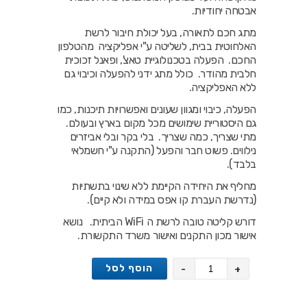
אבטחה יחודיות.
מתג חכם לתאורה, בעל יכולת חיבור לרשת
האלחוטית בבית, לשליטה ע"י אפליקציה מהטלפון
החכם. הפעלה בטכנולוגיית טאצ', ופאנל זכוכית
חלבית מהודר. כולל מתג ידני להפעלה וכיבוי גם
ללא האפליקציה.
הפעלה, כיבוי ומגוון שעונים ואפשרויות תיכנות, כמו
גם היסטוריית שימושים מכל מקום בארץ ובעולם.
מתי שצריך, כמה שצריך. בלי בקר ובלי אביזרים
נילווים. פשוט חבר והפעל (התקנה ע"י חשמלאי
בלבד).
מחליף את היחידה הקיימת ללא שינוי בתשתיות
(נדרשת העברת קו אפס במידה ולא קיים).
דורש קליטה טובה לרשת ה WiFi הביתית. נושא
אישור מכון התקנים ואישור משרד התקשורת.
הוסף לסל