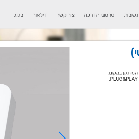
תשובות
סרטוני הדרכה
צור קשר
דילאור
בלוג
)
יטי) נשלט WIFI עד A20 מראוטר המותקן במקום.